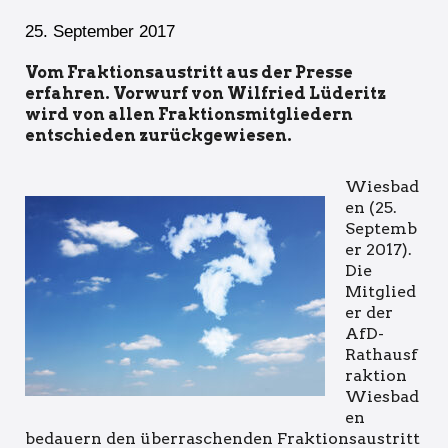
25. September 2017
Vom Fraktionsaustritt aus der Presse
erfahren. Vorwurf von Wilfried Lüderitz
wird von allen Fraktionsmitgliedern
entschieden zurückgewiesen.
Wiesbad
en (25.
Septemb
er 2017).
Die
Mitglied
er der
AfD-
Rathausf
raktion
Wiesbad
en
bedauern den überraschenden Fraktionsaustritt