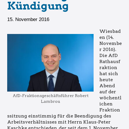
Kündigung
15. November 2016
Wiesbad
en (14.
Novembe
r 2016).
Die AfD
Rathausf
raktion
hat sich
heute
Abend
auf der
AfD-Fraktionsgeschäftsführer Robert
wöchentl
Lambrou
ichen
Fraktion
ssitzung einstimmig für die Beendigung des
Arbeitsverhältnisses mit Herrn Klaus-Peter
Kaschke entschieden, der seit dem 1. November