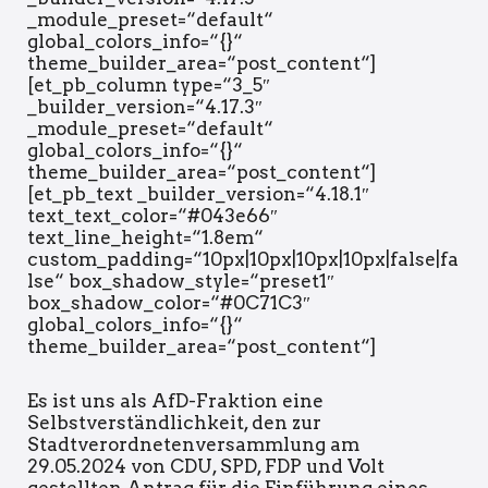
_module_preset=“default“
global_colors_info=“{}“
theme_builder_area=“post_content“]
[et_pb_column type=“3_5″
_builder_version=“4.17.3″
_module_preset=“default“
global_colors_info=“{}“
theme_builder_area=“post_content“]
[et_pb_text _builder_version=“4.18.1″
text_text_color=“#043e66″
text_line_height=“1.8em“
custom_padding=“10px|10px|10px|10px|false|fa
lse“ box_shadow_style=“preset1″
box_shadow_color=“#0C71C3″
global_colors_info=“{}“
theme_builder_area=“post_content“]
Es ist uns als AfD-Fraktion eine
Selbstverständlichkeit, den zur
Stadtverordnetenversammlung am
29.05.2024 von CDU, SPD, FDP und Volt
gestellten Antrag für die Einführung eines