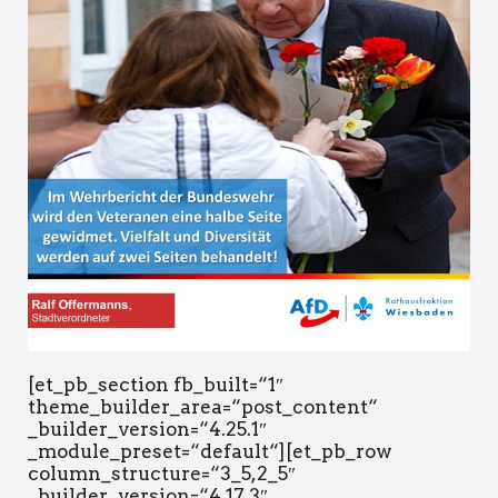
[et_pb_section fb_built=“1″
theme_builder_area=“post_content“
_builder_version=“4.25.1″
_module_preset=“default“][et_pb_row
column_structure=“3_5,2_5″
_builder_version=“4.17.3″