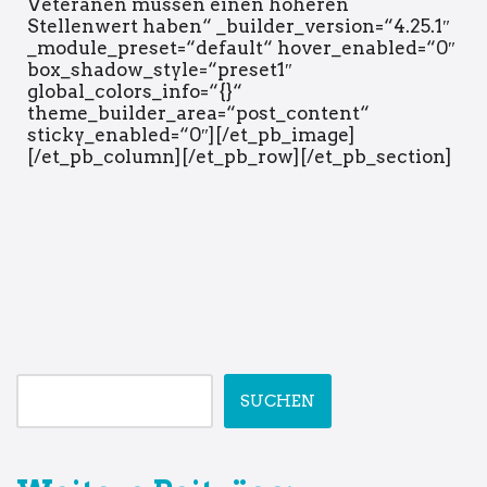
Veteranen müssen einen höheren
Stellenwert haben“ _builder_version=“4.25.1″
_module_preset=“default“ hover_enabled=“0″
box_shadow_style=“preset1″
global_colors_info=“{}“
theme_builder_area=“post_content“
sticky_enabled=“0″][/et_pb_image]
[/et_pb_column][/et_pb_row][/et_pb_section]
SUCHEN