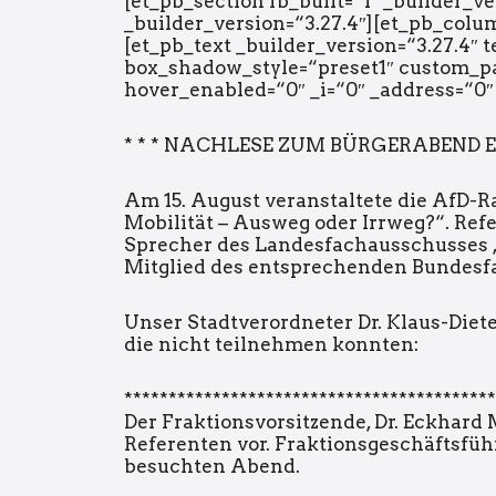
[et_pb_section fb_built=“1″ _builder_v
_builder_version=“3.27.4″][et_pb_colum
[et_pb_text _builder_version=“3.27.4″ 
box_shadow_style=“preset1″ custom_pad
hover_enabled=“0″ _i=“0″ _address=“0
* * * NACHLESE ZUM BÜRGERABEND E-
Am 15. August veranstaltete die AfD-
Mobilität – Ausweg oder Irrweg?“. Refe
Sprecher des Landesfachausschusses „
Mitglied des entsprechenden Bundesf
Unser Stadtverordneter Dr. Klaus-Diet
die nicht teilnehmen konnten:
******************************************
Der Fraktionsvorsitzende, Dr. Eckhard 
Referenten vor. Fraktionsgeschäftsfüh
besuchten Abend.