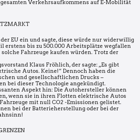
s gesamten Verkehrsaufkommens auf E-Mobilität
SATZMARKT
der EU ein und sagte, diese würde nur widerwillig
l erstens bis zu 500.000 Arbeitsplätze wegfallen
solche Fahrzeuge kaufen würden. Trotz der
orstand Klaus Fröhlich, der sagte: „Es gibt
trische Autos. Keine!“ Dennoch haben die
schen und gesellschaftlichen Drucks –
en bei dieser Technologie angekündigt.
ssanten Aspekt hin: Die Autohersteller können
n, wenn sie in ihren Flotten elektrische Autos
Fahrzeuge mit null CO2 -Emissionen gelistet.
onen bei der Batterieherstellung oder bei der
ahnsinn!
GRENZEN