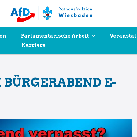
ion
Parlamentarische Arbeit
Veransta
Karriere
 BÜRGERABEND E-