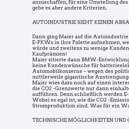
anzuschaffen, für eine Umstellung de
gebe es aber andere Kriterien.
AUTOINDUSTRIE SIEHT KEINEN AB
Dann ging Maier auf die Autoindustrie 
E-PKWs in ihre Palette aufnehmen, wei
würde und zweitens zu wenige Kunden 
Kaufprämien!
Maier zitierte dann BMW-Entwicklungsv
keine Kundenwünsche für batterieelek
Automobilkonzerne – wegen des politi
mittlerweile gigantische Anstrengung
Maier wies dazu noch auf einen intere
die CO2 -Grenzwerte nur dann einhalte
aufführen. Denn schließlich werden E-
Wobei es egal ist, wie die CO2 -Emissi
Stromproduktion sind. Was für ein W
TECHNISCHE MÖGLICHKEITEN UND 