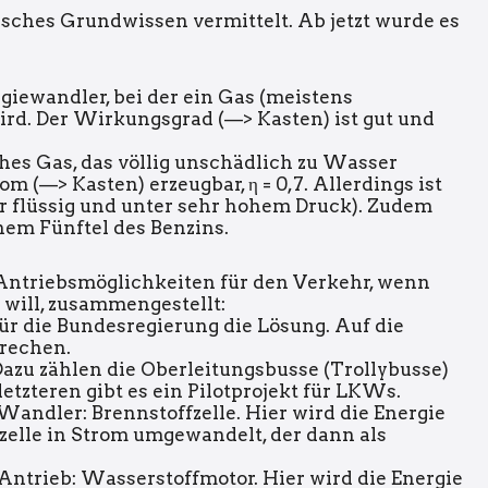
tisches Grundwissen vermittelt. Ab jetzt wurde es
ergiewandler, bei der ein Gas (meistens
rd. Der Wirkungsgrad (—> Kasten) ist gut und
iches Gas, das völlig unschädlich zu Wasser
m (—> Kasten) erzeugbar, η = 0,7. Allerdings ist
r flüssig und unter sehr hohem Druck). Zudem
inem Fünftel des Benzins.
Antriebsmöglichkeiten für den Verkehr, wenn
 will, zusammengestellt:
t für die Bundesregierung die Lösung. Auf die
rechen.
Dazu zählen die Oberleitungsbusse (Trollybusse)
etzteren gibt es ein Pilotprojekt für LKWs.
Wandler: Brennstoffzelle. Hier wird die Energie
zelle in Strom umgewandelt, der dann als
 Antrieb: Wasserstoffmotor. Hier wird die Energie