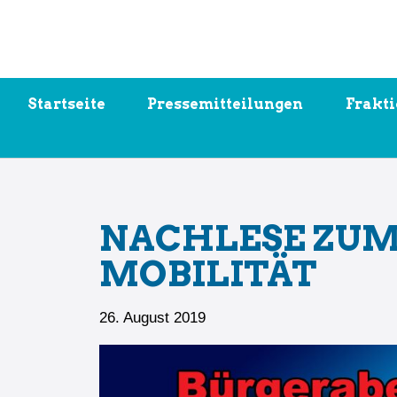
Zum
Inhalt
springen
Startseite
Pressemitteilungen
Frakt
NACHLESE ZUM
MOBILITÄT
26. August 2019