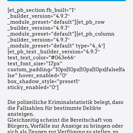
[et_pb_section fb_built=“1″
_builder_version=“4.9.7″
_module_preset=“default“][et_pb_row
_builder_version=“4.9.7″
_module_preset=“default“][et_pb_column
_builder_version=“4.9.7″
_module_preset=“default“ type=“4_4″]
[et_pb_text _builder_version=“4.9.7″
text_text_color=“#043e66″
text_font_size=“17px“
custom_padding=“10px|10px|10px|10px|false|fa
lse“ hover_enabled=“0″
box_shadow_style=“preset1″
sticky_enabled=“0″]
Die polizeiliche Kriminalstatistik belegt, dass
die Fallzahlen für bestimmte Delikte
ansteigen.
Gleichzeitig scheint die Bereitschaft von
Bürgern, Vorfälle zur Anzeige zu bringen oder
sich als Zeugen zur Verfügung zu stellen, zu