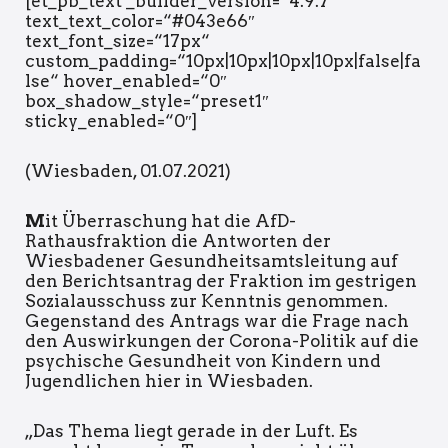
[et_pb_text _builder_version=“4.9.7″
text_text_color=“#043e66″
text_font_size=“17px“
custom_padding=“10px|10px|10px|10px|false|fa
lse“ hover_enabled=“0″
box_shadow_style=“preset1″
sticky_enabled=“0″]
(Wiesbaden, 01.07.2021)
M
it Überraschung hat die AfD-
Rathausfraktion die Antworten der
Wiesbadener Gesundheitsamtsleitung auf
den Berichtsantrag der Fraktion im gestrigen
Sozialausschuss zur Kenntnis genommen.
Gegenstand des Antrags war die Frage nach
den Auswirkungen der Corona-Politik auf die
psychische Gesundheit von Kindern und
Jugendlichen hier in Wiesbaden.
„Das Thema liegt gerade in der Luft. Es