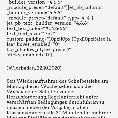
_builder_version=“4.6.6″
_module_preset=“default“][et_pb_column
_builder_version=“4.6.6″
_module_preset=“default“ type=“4_4″]
[et_pb_text _builder_version=“4.6.6″
text_text_color=“#043e66″
text_font_size=“17px“
custom_padding=“10px|10px|10px|10px|false|fa
lse“ hover_enabled=“0″
box_shadow_style=“preset1″
sticky_enabled=“0″]
(Wiesbaden, 22.10.2020)
Seit Wiederaufnahme des Schulbetriebs am
Montag dieser Woche sehen sich die
Wiesbadener Schulen vor der
Herausforderung, Regelunterricht unter
verschärften Bedingungen durchführen zu
müssen: neben der Vorgabe, in allen
Klassenzimmern alle 20 Minuten für mehrere