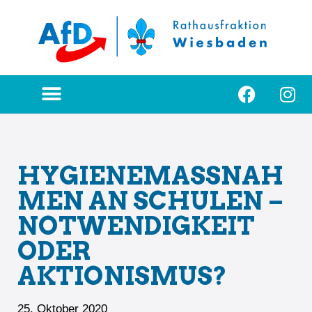
Zum
Inhalt
springen
HYGIENEMASSNAH
MEN AN SCHULEN –
NOTWENDIGKEIT
ODER
AKTIONISMUS?
25. Oktober 2020